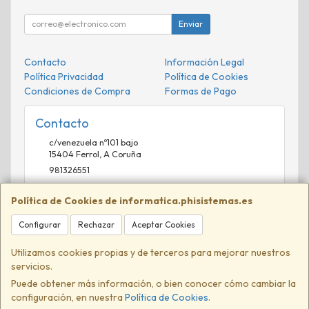
Enviar
Contacto
Información Legal
Política Privacidad
Política de Cookies
Condiciones de Compra
Formas de Pago
Contacto
c/venezuela nº101 bajo
15404
Ferrol
,
A Coruña
981326551
comercial@phisistemas.es
Política de Cookies de informatica.phisistemas.es
Configurar
Rechazar
Aceptar Cookies
Horario
09:00-13:00 16:00-20:00
Utilizamos cookies propias y de terceros para mejorar nuestros
servicios.
Puede obtener más información, o bien conocer cómo cambiar la
configuración, en nuestra
Política de Cookies
.
, , , , España. - C.I.F.: B70579842 - Tfno: