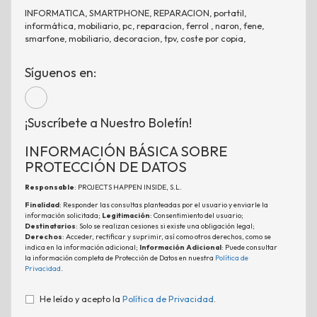
INFORMATICA, SMARTPHONE, REPARACION, portatil,
informática, mobiliario, pc, reparacion, ferrol , naron, fene,
smarfone, mobiliario, decoracion, tpv, coste por copia,
Síguenos en:
¡Suscríbete a Nuestro Boletín!
INFORMACIÓN BÁSICA SOBRE
PROTECCIÓN DE DATOS
Responsable
: PROJECTS HAPPEN INSIDE, S.L.
Finalidad
: Responder las consultas planteadas por el usuario y enviarle la
información solicitada;
Legitimación
: Consentimiento del usuario;
Destinatarios
: Solo se realizan cesiones si existe una obligación legal;
Derechos
: Acceder, rectificar y suprimir, así como otros derechos, como se
indica en la información adicional;
Información Adicional
: Puede consultar
la información completa de Protección de Datos en nuestra
Política de
Privacidad
.
He leído y acepto la
Política de Privacidad
.