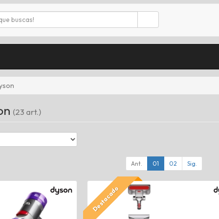
yson
son
(23 art.)
Ant.
01
02
Sig.
Destacado