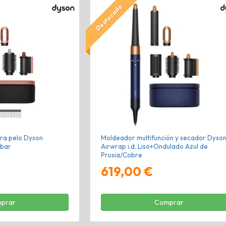
Destacado
ra pelo Dyson
Moldeador multifunción y secador Dyso
mbar
Airwrap i.d. Liso+Ondulado Azul de
Prusia/Cobre
619,00 €
prar
Comprar