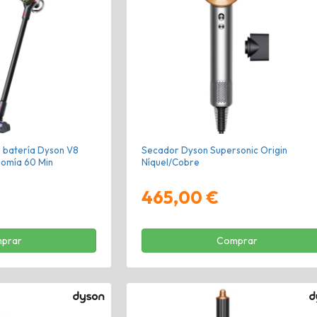
 batería Dyson V8
Secador Dyson Supersonic Origin
nomía 60 Min
Níquel/Cobre
465,00 €
prar
Comprar