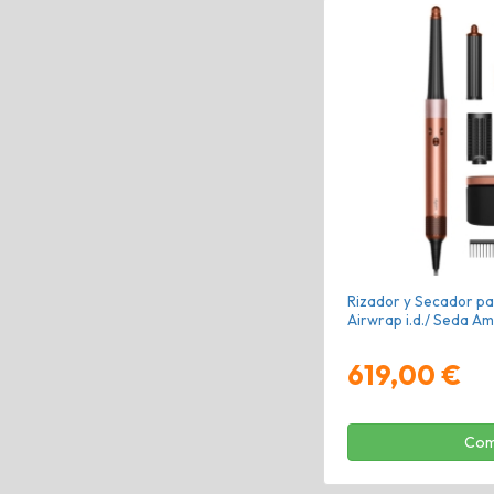
Rizador y Secador pa
Airwrap i.d./ Seda A
619,00 €
Com