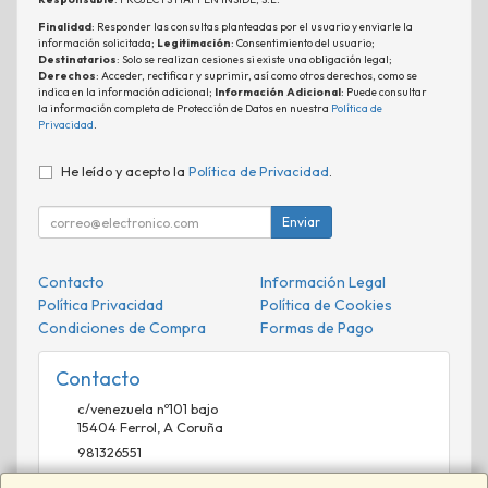
Finalidad
: Responder las consultas planteadas por el usuario y enviarle la
información solicitada;
Legitimación
: Consentimiento del usuario;
Destinatarios
: Solo se realizan cesiones si existe una obligación legal;
Derechos
: Acceder, rectificar y suprimir, así como otros derechos, como se
indica en la información adicional;
Información Adicional
: Puede consultar
la información completa de Protección de Datos en nuestra
Política de
Privacidad
.
He leído y acepto la
Política de Privacidad
.
Enviar
Contacto
Información Legal
Política Privacidad
Política de Cookies
Condiciones de Compra
Formas de Pago
Contacto
c/venezuela nº101 bajo
15404
Ferrol
,
A Coruña
981326551
comercial@phisistemas.es