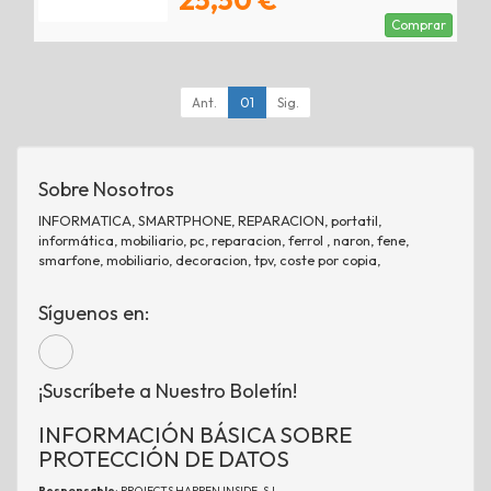
25,50 €
Comprar
Ant.
01
Sig.
Sobre Nosotros
INFORMATICA, SMARTPHONE, REPARACION, portatil,
informática, mobiliario, pc, reparacion, ferrol , naron, fene,
smarfone, mobiliario, decoracion, tpv, coste por copia,
Síguenos en:
¡Suscríbete a Nuestro Boletín!
INFORMACIÓN BÁSICA SOBRE
PROTECCIÓN DE DATOS
Responsable
: PROJECTS HAPPEN INSIDE, S.L.