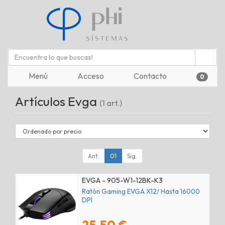
Menú
Acceso
Contacto
0
Artículos Evga
(1 art.)
Ant.
01
Sig.
EVGA - 905-W1-12BK-K3
Ratón Gaming EVGA X12/ Hasta 16000
DPI