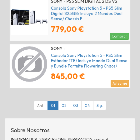
SONY - PS5 SLIM DIGITAL 2 DS V2
Consola Sony Playstation 5 - PS5 Slim
Digital 825GB/ Incluye 2 Mandos Dual
Sense/ Chassis E
779,00 €
Comprar
SONY -
Consola Sony Playstation 5 - PS5 Slim
Estándar 1TB/ Incluye Mando Dual Sense
y Bundle Fortnite Flowering Chaos/
Chassis E
845,00 €
Avísame
Ant.
01
02
03
04
Sig.
Sobre Nosotros
INFORMATICA, SMARTPHONE, REPARACION, portatil,