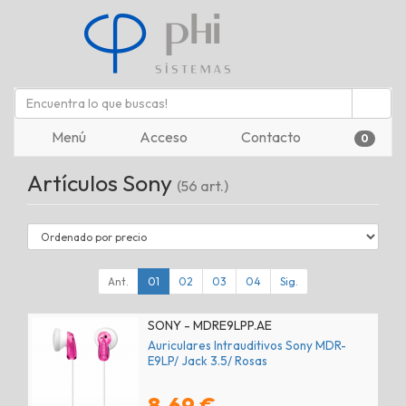
Menú
Acceso
Contacto
0
Artículos Sony
(56 art.)
Ant.
01
02
03
04
Sig.
SONY - MDRE9LPP.AE
Auriculares Intrauditivos Sony MDR-
E9LP/ Jack 3.5/ Rosas