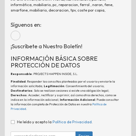
informática, mobiliario, pc, reparacion, ferrol , naron, fene,
smarfone, mobiliario, decoracion, tpv, coste por copia,
Síguenos en:
¡Suscríbete a Nuestro Boletín!
INFORMACIÓN BÁSICA SOBRE
PROTECCIÓN DE DATOS
Responsable
: PROJECTS HAPPEN INSIDE, S.L.
Finalidad
: Responder las consultas planteadas por el usuario y enviarle la
información solicitada;
Legitimación
: Consentimiento del usuario;
Destinatarios
: Solo se realizan cesiones si existe una obligación legal;
Derechos
: Acceder, rectificar y suprimir, así como otros derechos, como se
indica en la información adicional;
Información Adicional
: Puede consultar
la información completa de Protección de Datos en nuestra
Política de
Privacidad
.
He leído y acepto la
Política de Privacidad
.
Enviar