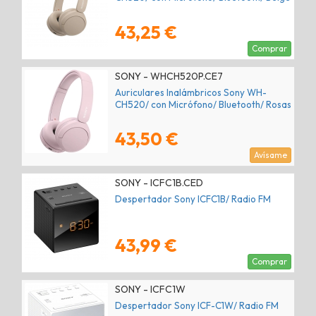
43,25 €
Comprar
SONY - WHCH520P.CE7
Auriculares Inalámbricos Sony WH-
CH520/ con Micrófono/ Bluetooth/ Rosas
43,50 €
Avísame
SONY - ICFC1B.CED
Despertador Sony ICFC1B/ Radio FM
43,99 €
Comprar
SONY - ICFC1W
Despertador Sony ICF-C1W/ Radio FM